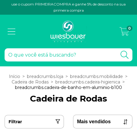
use o cupom PRIMEIRACOMPRA e ganhe 5% de desconto na sua
primeira compra
0
Início
>
breadcrumbs.loja
>
breadcrumbs.mobilidade
>
Cadeira de Rodas
>
breadcrumbs.cadeira-higienica
>
breadcrumbs.cadeira-de-banho-em-aluminio-b100
Cadeira de Rodas
Filtrar