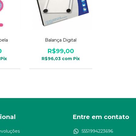
pela
Balança Digital
0
R$99,00
Pix
R$96,03
com
Pix
cional
Entre em contato
evoluções
5551994223696