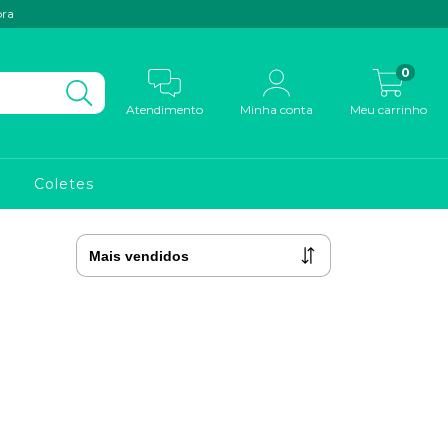
pra
0
Atendimento
Minha conta
Meu carrinho
Coletes