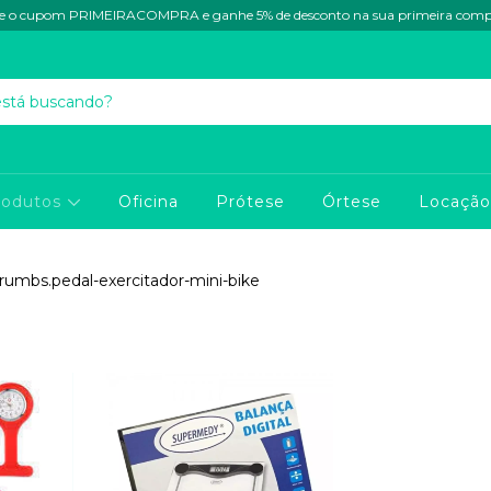
e o cupom PRIMEIRACOMPRA e ganhe 5% de desconto na sua primeira com
rodutos
Oficina
Prótese
Órtese
Locação
rumbs.pedal-exercitador-mini-bike