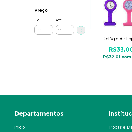
Preço
De
Até
Relógio de La
R$33,0
R$32,01
com
Departamentos
Institu
Início
Trocas e D