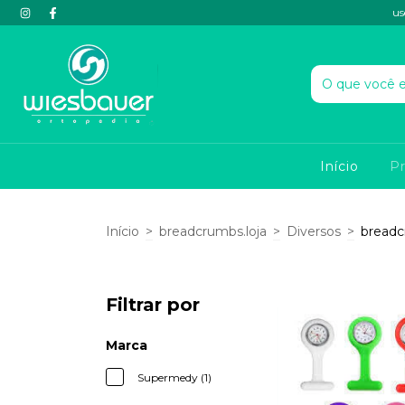
us
Início
P
Início
>
breadcrumbs.loja
>
Diversos
>
breadc
Filtrar por
Marca
Supermedy (1)